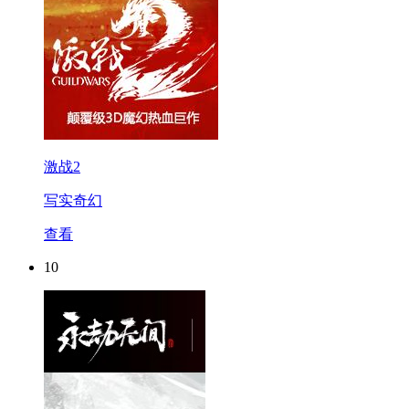
激战2
写实奇幻
查看
10