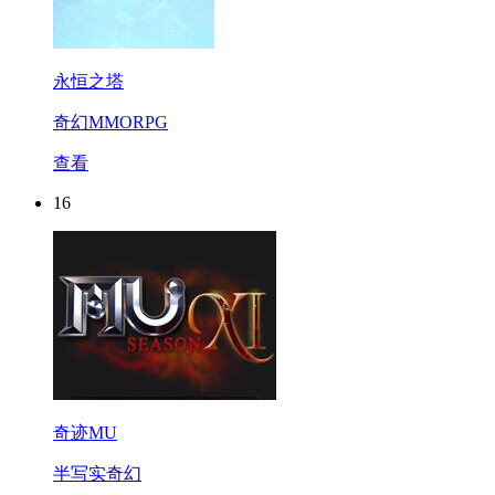
永恒之塔
奇幻MMORPG
查看
16
奇迹MU
半写实奇幻