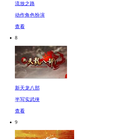
流放之路
动作角色扮演
查看
8
新天龙八部
半写实武侠
查看
9