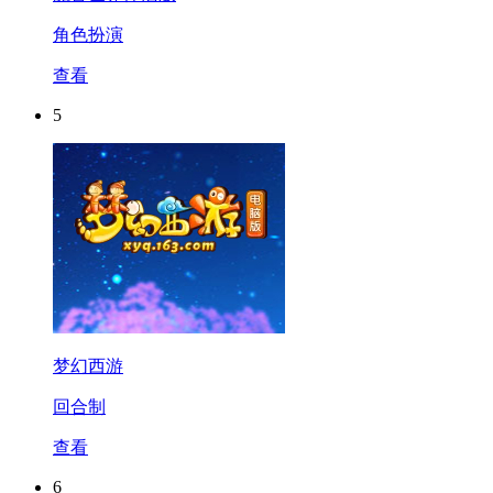
角色扮演
查看
5
梦幻西游
回合制
查看
6