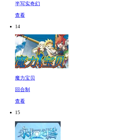
半写实奇幻
查看
14
魔力宝贝
回合制
查看
15