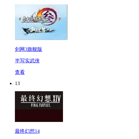
剑网3旗舰版
半写实武侠
查看
13
最终幻想14