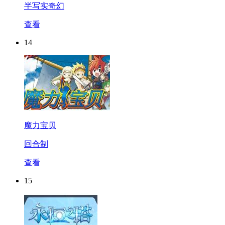
半写实奇幻
查看
14
魔力宝贝
回合制
查看
15