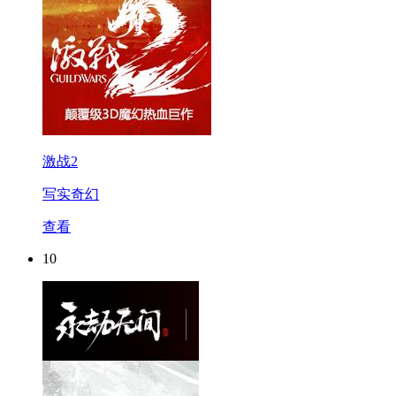
激战2
写实奇幻
查看
10