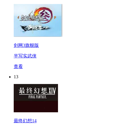
剑网3旗舰版
半写实武侠
查看
13
最终幻想14