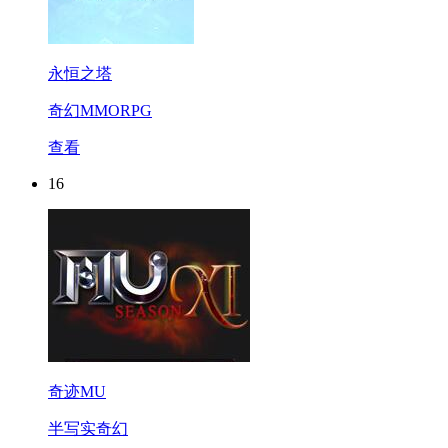
永恒之塔
奇幻MMORPG
查看
16
奇迹MU
半写实奇幻