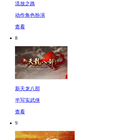
流放之路
动作角色扮演
查看
8
新天龙八部
半写实武侠
查看
9