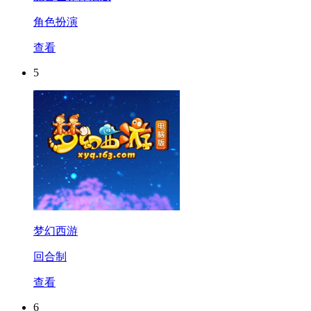
角色扮演
查看
5
梦幻西游
回合制
查看
6