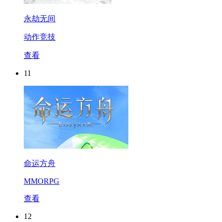
永劫无间
动作竞技
查看
11
命运方舟
MMORPG
查看
12