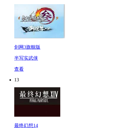
剑网3旗舰版
半写实武侠
查看
13
最终幻想14