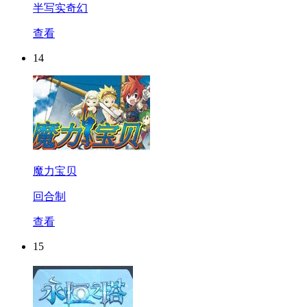
半写实奇幻
查看
14
魔力宝贝
回合制
查看
15