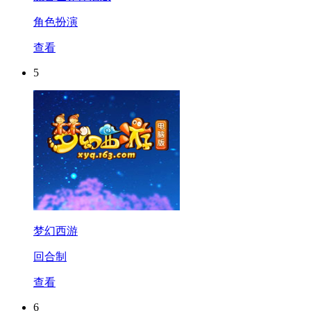
角色扮演
查看
5
梦幻西游
回合制
查看
6