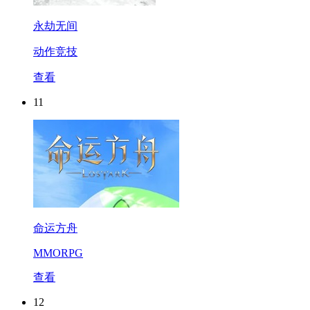
永劫无间
动作竞技
查看
11
命运方舟
MMORPG
查看
12