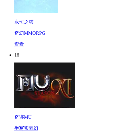
永恒之塔
奇幻MMORPG
查看
16
奇迹MU
半写实奇幻