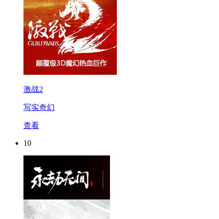
激战2
写实奇幻
查看
10