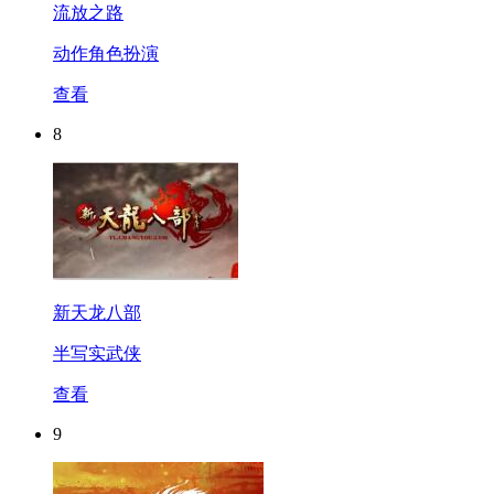
流放之路
动作角色扮演
查看
8
新天龙八部
半写实武侠
查看
9