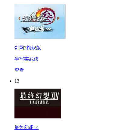
剑网3旗舰版
半写实武侠
查看
13
最终幻想14