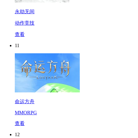
永劫无间
动作竞技
查看
11
命运方舟
MMORPG
查看
12