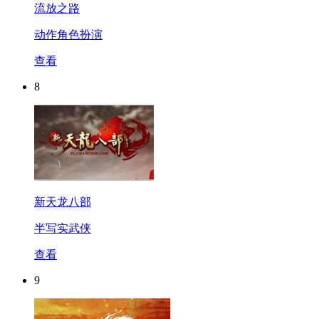
流放之路
动作角色扮演
查看
8
新天龙八部
半写实武侠
查看
9