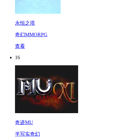
永恒之塔
奇幻MMORPG
查看
16
奇迹MU
半写实奇幻