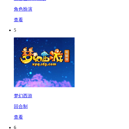
角色扮演
查看
5
梦幻西游
回合制
查看
6