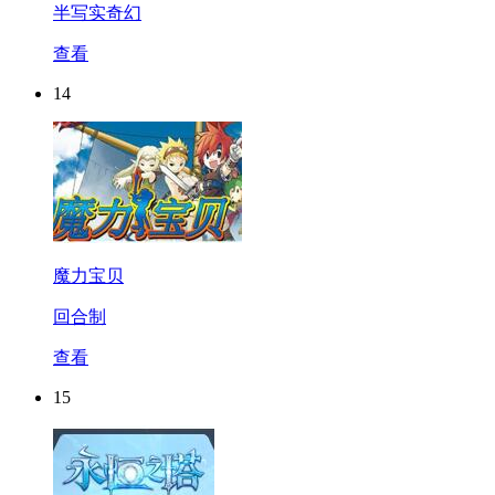
半写实奇幻
查看
14
魔力宝贝
回合制
查看
15