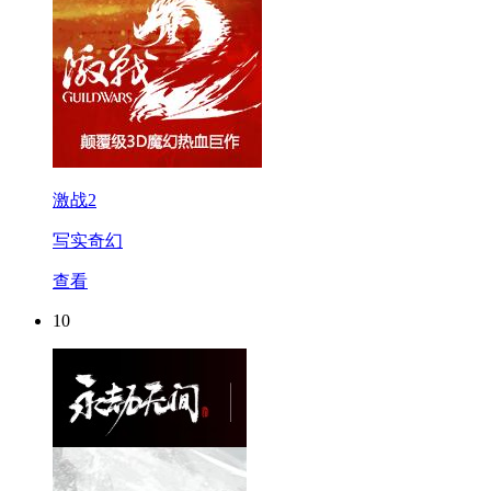
激战2
写实奇幻
查看
10