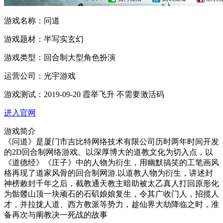
游戏名称：
问道
游戏题材：
半写实玄幻
游戏类型：
回合制大型角色扮演
运营公司：
光宇游戏
游戏测试：
2019-09-20 霞举飞升 不需要激活码
进入官网
游戏简介
《问道》是厦门市吉比特网络技术有限公司历时两年时间开发
的2D回合制网络游戏。以深厚博大的道教文化为切入点，以
《道德经》《庄子》中的人物为衍生，用幽默搞笑的工笔画风
格再现了道家风骨的回合制网游.以道教人物为衍生，讲述封
神榜敕封千年之后，截教通天教主暗助被太乙真人打回原形化
为骷髅山顶一块顽石的石矶娘娘复生，令其广收门人，招揽人
才，并拉拢人道、西方教派等势力，趁仙界大劫降临之时，准
备再次与阐教决一死战的故事