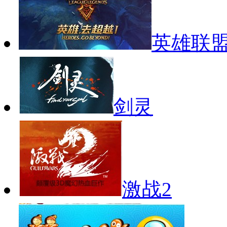
英雄联
剑灵
激战2