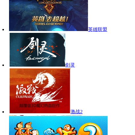
英雄联盟
剑灵
激战2