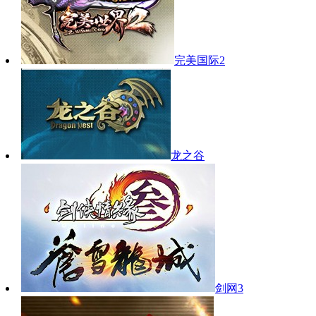
完美国际2
龙之谷
剑网3