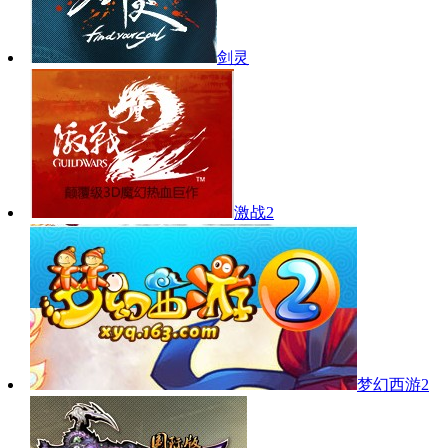
剑灵
激战2
梦幻西游2