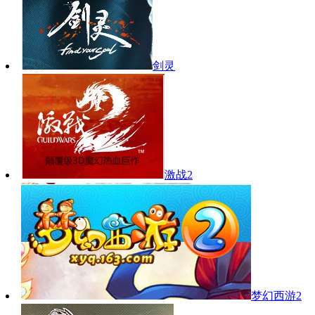
剑灵
激战2
梦幻西游2