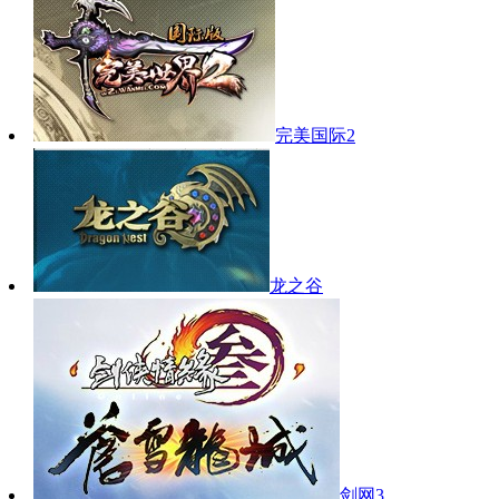
完美国际2
龙之谷
剑网3