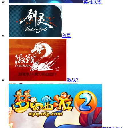
英雄联盟
剑灵
激战2