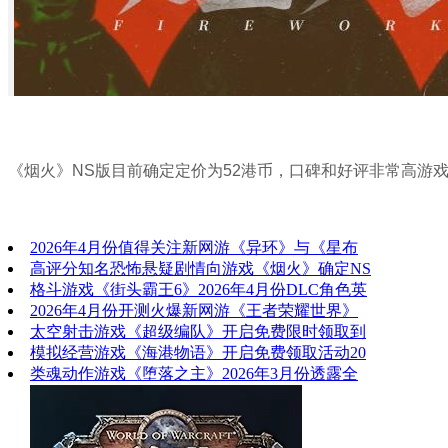
《烟火》NS版目前确定定价为52港币，口碑和好评非常高游
2026年4月份值得关注新网游《异环》与《星布
高评分知名恐怖悬疑剧情向游戏《烟火》确定NS
格斗游戏《街头霸王6》2026年4月份DLC角色英
2026年4月份开测火爆新网游《王者荣耀世界》
太空射击游戏《超级编队》开启免费限时领取到
模拟经营游戏《海港物语》开启免费领取活动20
类魂动作游戏《堕落之主》2026年3月份透露全