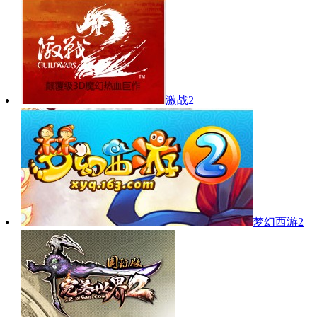
激战2
梦幻西游2