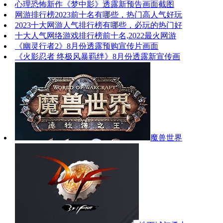
心理恐怖新作《梦中影》透露新预告画面截图
网游排行榜2023前十名有哪些，热门高人气好玩
2023十大网游人气排行榜有哪些，必玩的热门好
十大人气网络游戏排行榜前十名,2022最火网游
《幽灵行者2》8月份透露预购宣传片画面
《火影忍者 终极风暴羁绊》8月份透露新宣传画
魔兽世界