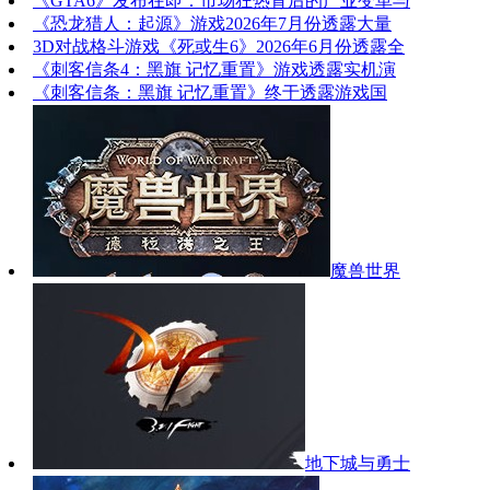
《GTA6》发布在即：市场狂热背后的产业变革与
《恐龙猎人：起源》游戏2026年7月份透露大量
3D对战格斗游戏《死或生6》2026年6月份透露全
《刺客信条4：黑旗 记忆重置》游戏透露实机演
《刺客信条：黑旗 记忆重置》终于透露游戏国
魔兽世界
地下城与勇士