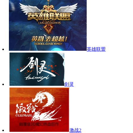
英雄联盟
剑灵
激战2