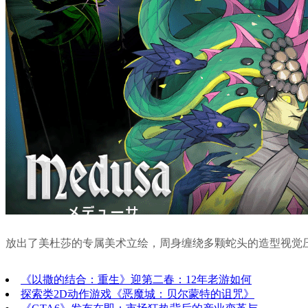
放出了美杜莎的专属美术立绘，周身缠绕多颗蛇头的造型视觉压
《以撒的结合：重生》迎第二春：12年老游如何
探索类2D动作游戏《恶魔城：贝尔蒙特的诅咒》