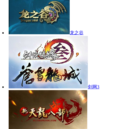
龙之谷
剑网3