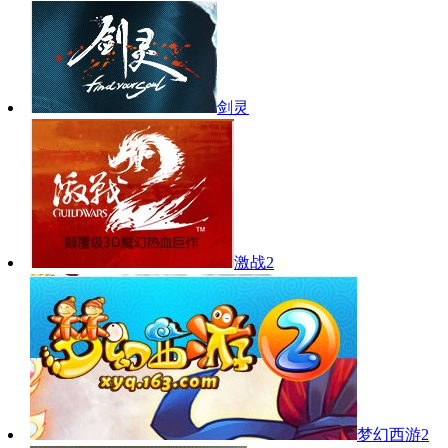
剑灵
激战2
梦幻西游2